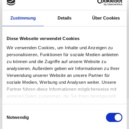
Im Bereich
Luftfracht
und Logistik
verfügt die
Altindal
Spedition
und Logistik GmbH über
Zustimmung
Details
Über Cookies
jahrelange Erfahrung und bringt das notwendige
Know-how mit, um alle Güter, die schnell ans Ziel
kommen müssen, sicher und zügig zu transportieren.
Diese Webseite verwendet Cookies
Ob Medikamente, Lebensmittel oder andere Güter
Wir verwenden Cookies, um Inhalte und Anzeigen zu
und Waren, die zeitlich kritisch sind – wir
personalisieren, Funktionen für soziale Medien anbieten
transportieren Ihre
Luftfracht
mit der notwendigen
zu können und die Zugriffe auf unsere Website zu
Sorgfalt und stellen als professionelle
Spedition
analysieren. Außerdem geben wir Informationen zu Ihrer
sichern, dass beim Transport alles nach Plan läuft.
Verwendung unserer Website an unsere Partner für
soziale Medien, Werbung und Analysen weiter. Unsere
Partner führen diese Informationen möglicherweise mit
weiteren Daten zusammen, die Sie ihnen bereitgestellt
haben oder die sie im Rahmen Ihrer Nutzung der Dienste
gesammelt haben.
Einwilligungsauswahl
Notwendig