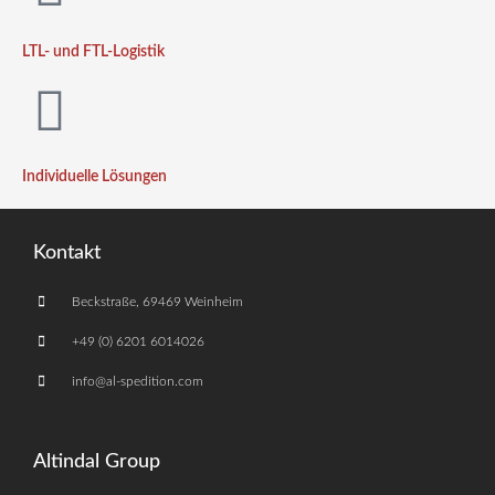
LTL- und FTL-Logistik
Individuelle Lösungen
Kontakt
Beckstraße, 69469 Weinheim
+49 (0) 6201 6014026
info@al-spedition.com
Altindal Group