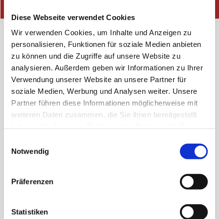
Diese Webseite verwendet Cookies
Wir verwenden Cookies, um Inhalte und Anzeigen zu
personalisieren, Funktionen für soziale Medien anbieten
Individuelle
zu können und die Zugriffe auf unsere Website zu
analysieren. Außerdem geben wir Informationen zu Ihrer
Logistiklösungen für
Verwendung unserer Website an unsere Partner für
soziale Medien, Werbung und Analysen weiter. Unsere
Ihren Bedarf
Partner führen diese Informationen möglicherweise mit
weiteren Daten zusammen, die Sie ihnen bereitgestellt
Als
internationale Spedition
sind wir bestrebt,
haben oder die sie im Rahmen Ihrer Nutzung der Dienste
die optimalen
Logistiklösungen
für Ihr
gesammelt haben.
Einwilligungsauswahl
Unternehmen zu finden. Aufgrund unserer
Notwendig
Erfahrung wissen wir, dass die Anforderungen
und Bedürfnisse unserer Kunden ebenso
Präferenzen
vielfältig sind wie die zu transportierenden
Güter. Anstatt auf Standardlösungen zu
Statistiken
setzen, passen wir uns an Ihren Bedarf an und